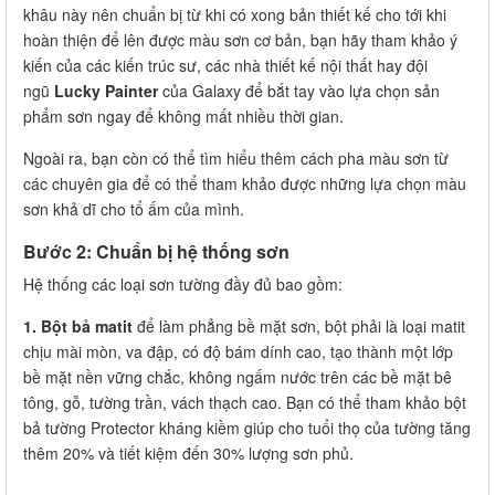
khâu này nên chuẩn bị từ khi có xong bản thiết kế cho tới khi
hoàn thiện để lên được màu sơn cơ bản, bạn hãy tham khảo ý
kiến của các kiến trúc sư, các nhà thiết kế nội thất hay đội
ngũ
Lucky Painter
của Galaxy để bắt tay vào lựa chọn sản
phẩm sơn ngay để không mất nhiều thời gian.
Ngoài ra, bạn còn có thể tìm hiểu thêm cách pha màu sơn từ
các chuyên gia để có thể tham khảo được những lựa chọn màu
sơn khả dĩ cho tổ ấm của mình.
Bước 2: Chuẩn bị hệ thống sơn
Hệ thống các loại sơn tường đầy đủ bao gồm:
1. Bột bả matit
để làm phẳng bề mặt sơn, bột phải là loại matit
chịu mài mòn, va đập, có độ bám dính cao, tạo thành một lớp
bề mặt nền vững chắc, không ngấm nước trên các bề mặt bê
tông, gỗ, tường trần, vách thạch cao. Bạn có thể tham khảo bột
bả tường Protector kháng kiềm giúp cho tuổi thọ của tường tăng
thêm 20% và tiết kiệm đến 30% lượng sơn phủ.