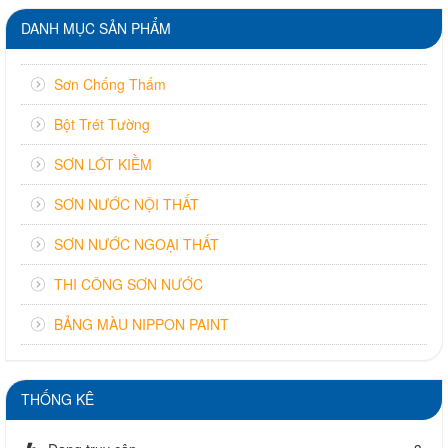
DANH MỤC SẢN PHẨM
Sơn Chống Thấm
Bột Trét Tường
SƠN LÓT KIỀM
SƠN NƯỚC NỘI THẤT
SƠN NƯỚC NGOẠI THẤT
THI CÔNG SƠN NƯỚC
BẢNG MÀU NIPPON PAINT
THỐNG KÊ