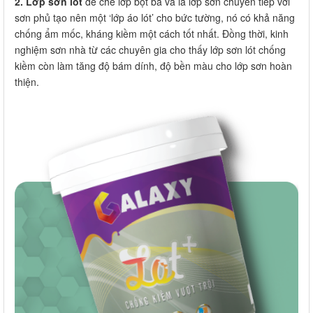
2. Lớp sơn lót
để che lớp bột bả và là lớp sơn chuyển tiếp với
sơn phủ tạo nên một ‘lớp áo lót’ cho bức tường, nó có khả năng
chống ẩm mốc, kháng kiềm một cách tốt nhất. Đồng thời, kinh
nghiệm sơn nhà từ các chuyên gia cho thấy lớp sơn lót chống
kiềm còn làm tăng độ bám dính, độ bền màu cho lớp sơn hoàn
thiện.