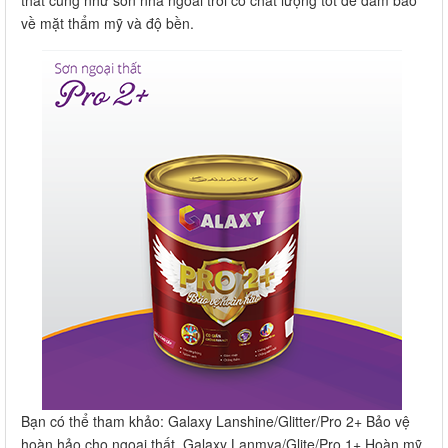
thất cũng như sơn nhà ngoài trời có chất lượng tốt để đảm bảo
về mặt thẩm mỹ và độ bền.
Bạn có thể tham khảo: Galaxy Lanshine/Glitter/Pro 2+ Bảo vệ
hoàn hảo cho ngoại thất, Galaxy Lanmya/Glite/Pro 1+ Hoàn mỹ