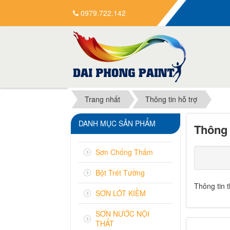
0979.722.142
Trang nhất
Thông tin hỗ trợ
DANH MỤC SẢN PHẨM
Thông 
Sơn Chống Thấm
Bột Trét Tường
Thông tin 
SƠN LÓT KIỀM
SƠN NƯỚC NỘI
THẤT