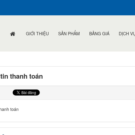
GIỚI THIỆU
SẢN PHẨM
BẢNG GIÁ
DỊCH V
tin thanh toán
thanh toán