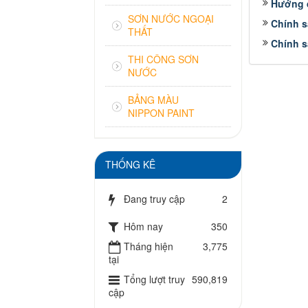
Hướng 
SƠN NƯỚC NGOẠI
Chính s
THẤT
Chính s
THI CÔNG SƠN
NƯỚC
BẢNG MÀU
NIPPON PAINT
THỐNG KÊ
Đang truy cập
2
Hôm nay
350
Tháng hiện
3,775
tại
Tổng lượt truy
590,819
cập