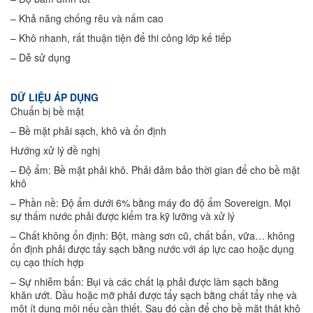
– Khả năng chống rêu và nấm cao
– Khô nhanh, rất thuận tiện để thi công lớp kế tiếp
– Dễ sử dụng
DỮ LIỆU ÁP DỤNG
Chuẩn bị bề mặt
– Bề mặt phải sạch, khô và ổn định
Hướng xử lý đề nghị
– Độ ẩm: Bề mặt phải khô. Phải đảm bảo thời gian để cho bề mặt
khô
– Phần nề: Độ ẩm dưới 6% bằng máy đo độ ẩm Sovereign. Mọi
sự thấm nước phải được kiểm tra kỹ lưỡng và xử lý
– Chất không ổn định: Bột, màng sơn cũ, chất bẩn, vữa… không
ổn định phải được tẩy sạch bằng nước với áp lực cao hoặc dụng
cụ cạo thích hợp
– Sự nhiễm bẩn: Bụi và các chất lạ phải được làm sạch bằng
khăn ướt. Dầu hoặc mỡ phải được tẩy sạch bằng chất tẩy nhẹ và
một ít dung môi nếu cần thiết. Sau đó cần để cho bề mặt thật khô