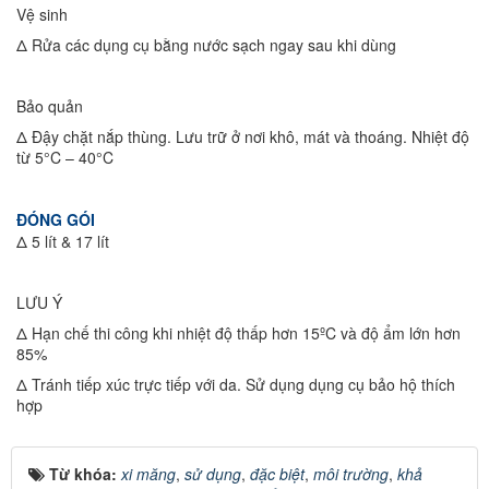
Vệ sinh
Δ Rửa các dụng cụ bằng nước sạch ngay sau khi dùng
Bảo quản
Δ Đậy chặt nắp thùng. Lưu trữ ở nơi khô, mát và thoáng. Nhiệt độ
từ 5°C – 40°C
ĐÓNG GÓI
Δ 5 lít & 17 lít
LƯU Ý
Δ Hạn chế thi công khi nhiệt độ thấp hơn 15ºC và độ ẩm lớn hơn
85%
Δ Tránh tiếp xúc trực tiếp với da. Sử dụng dụng cụ bảo hộ thích
hợp
Từ khóa:
xi măng
,
sử dụng
,
đặc biệt
,
môi trường
,
khả