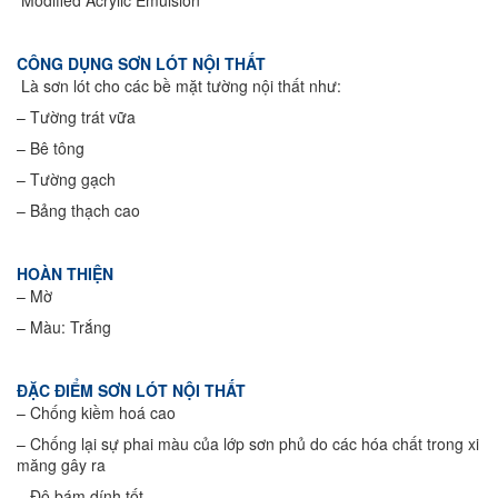
Modified Acrylic Emulsion
CÔNG DỤNG SƠN LÓT NỘI THẤT
Là sơn lót cho các bề mặt tường nội thất như:
– Tường trát vữa
– Bê tông
– Tường gạch
– Bảng thạch cao
HOÀN THIỆN
– Mờ
– Màu: Trắng
ĐẶC ĐIỂM SƠN LÓT NỘI THẤT
– Chống kiềm hoá cao
– Chống lại sự phai màu của lớp sơn phủ do các hóa chất trong xi
măng gây ra
– Độ bám dính tốt