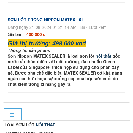
SƠN LÓT TRONG NIPPON MATEX - 5L
Đăng ngày 21-08-2024 01:21:14 AM - 887 Lượt xem
Giá bán:
400.000 đ
Giá thị trường: 498.000 vnd
Thông tin sản phẩm:
Sơn Nippon MATEX SEALER là loại sơn lót
nội thất
gốc
nước rất thân thiện với môi trường, đạt chuẩn Green
Label của Singapore, thích hợp sử dụng cho phần xây
nề. Được pha chế đặc biệt, MATEX SEALER có khả năng
ngăn cản hữu hiệu sự xuống cấp của lớp sơn cuối do
chất kiềm trong xi măng gây ra.
LOẠI SƠN LÓT
NỘI THẤT