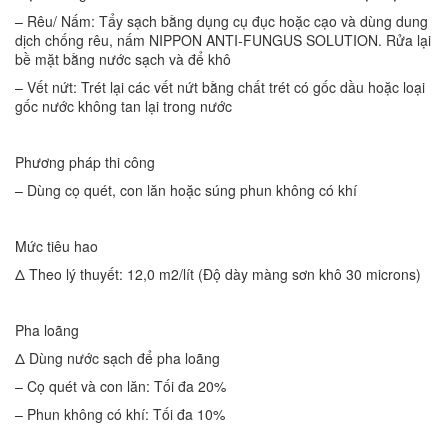
– Rêu/ Nấm: Tẩy sạch bằng dụng cụ đục hoặc cạo và dùng dung
dịch chống rêu, nấm NIPPON ANTI-FUNGUS SOLUTION. Rửa lại
bề mặt bằng nước sạch và để khô
– Vết nứt: Trét lại các vết nứt bằng chất trét có gốc dầu hoặc loại
gốc nước không tan lại trong nước
Phương pháp thi công
– Dùng cọ quét, con lăn hoặc súng phun không có khí
Mức tiêu hao
Δ Theo lý thuyết: 12,0 m2/lít (Độ dày màng sơn khô 30 microns)
Pha loãng
Δ Dùng nước sạch để pha loãng
– Cọ quét và con lăn: Tối đa 20%
– Phun không có khí: Tối đa 10%