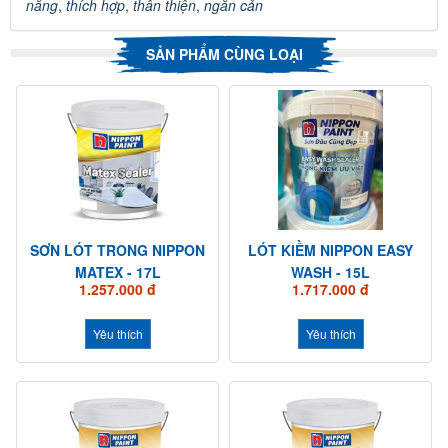
năng
,
thích hợp
,
thân thiện
,
ngăn cản
SẢN PHẨM CÙNG LOẠI
SƠN LÓT TRONG NIPPON
LÓT KIỀM NIPPON EASY
MATEX - 17L
WASH - 15L
1.257.000 đ
1.717.000 đ
Yêu thích
Yêu thích