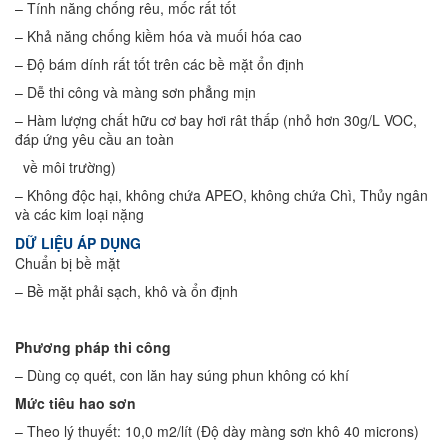
– Tính năng chống rêu, mốc rất tốt
– Khả năng chống kiềm hóa và muối hóa cao
– Độ bám dính rất tốt trên các bề mặt ổn định
– Dễ thi công và màng sơn phẳng mịn
– Hàm lượng chất hữu cơ bay hơi rât thấp (nhỏ hơn 30g/L VOC,
đáp ứng yêu cầu an toàn
về môi trường)
– Không độc hại, không chứa APEO, không chứa Chì, Thủy ngân
và các kim loại nặng
DỮ LIỆU ÁP DỤNG
Chuẩn bị bề mặt
– Bề mặt phải sạch, khô và ổn định
Phương pháp thi công
– Dùng cọ quét, con lăn hay súng phun không có khí
Mức tiêu hao sơn
– Theo lý thuyết: 10,0 m2/lít (Độ dày màng sơn khô 40 microns)