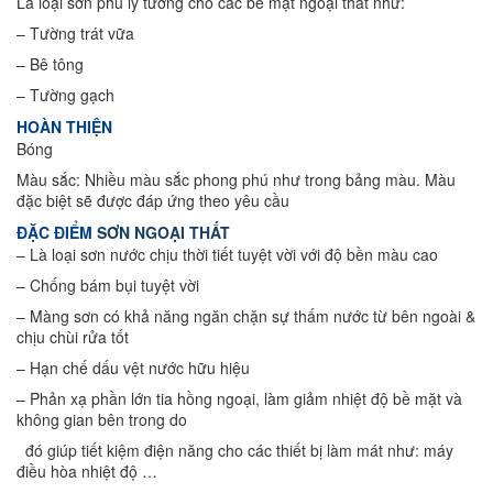
Là loại sơn phủ lý tưởng cho các bề mặt ngoại thất như:
– Tường trát vữa
– Bê tông
– Tường gạch
HOÀN THIỆN
Bóng
Màu sắc: Nhiều màu sắc phong phú như trong bảng màu. Màu
đặc biệt sẽ được đáp ứng theo yêu cầu
ĐẶC ĐIỂM
SƠN NGOẠI THẤT
– Là loại sơn nước chịu thời tiết tuyệt vời với độ bền màu cao
– Chống bám bụi tuyệt vời
– Màng sơn có khả năng ngăn chặn sự thấm nước từ bên ngoài &
chịu chùi rửa tốt
– Hạn chế dấu vệt nước hữu hiệu
– Phản xạ phần lớn tia hồng ngoại, làm giảm nhiệt độ bề mặt và
không gian bên trong do
đó giúp tiết kiệm điện năng cho các thiết bị làm mát như: máy
điều hòa nhiệt độ …