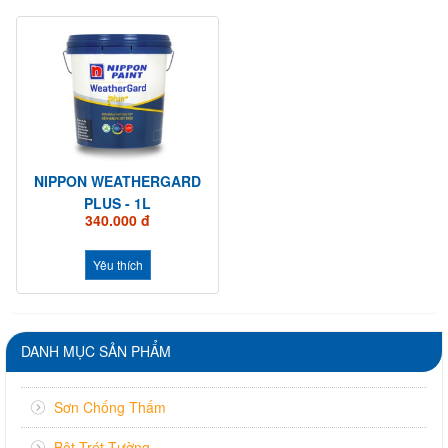
NIPPON WEATHERGARD
PLUS - 1L
340.000 đ
Yêu thích
DANH MỤC SẢN PHẨM
Sơn Chống Thấm
Bột Trét Tường