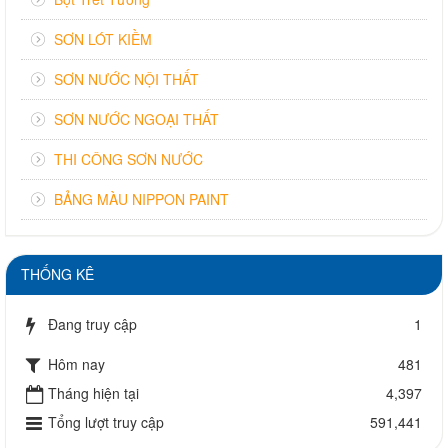
SƠN LÓT KIỀM
SƠN NƯỚC NỘI THẤT
SƠN NƯỚC NGOẠI THẤT
THI CÔNG SƠN NƯỚC
BẢNG MÀU NIPPON PAINT
THỐNG KÊ
Đang truy cập
1
Hôm nay
481
Tháng hiện tại
4,397
Tổng lượt truy cập
591,441